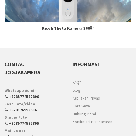
Ricoh Theta Kamera 360Â°
CONTACT
INFORMASI
JOGJAKAMERA
FAQ?
Blog
Whatsapp Admin
+6285774567896
Kebijakan Privasi
Jasa Foto/Video
Cara Sewa
+628176999936
Hubungi Kami
Studio Foto
Konfirmasi Pembayaran
+6285774567895
Mail us at :